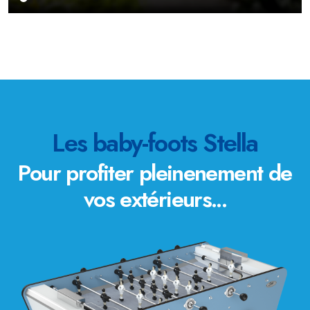
Les baby-foots Stella
Pour profiter pleinenement de
vos extérieurs...