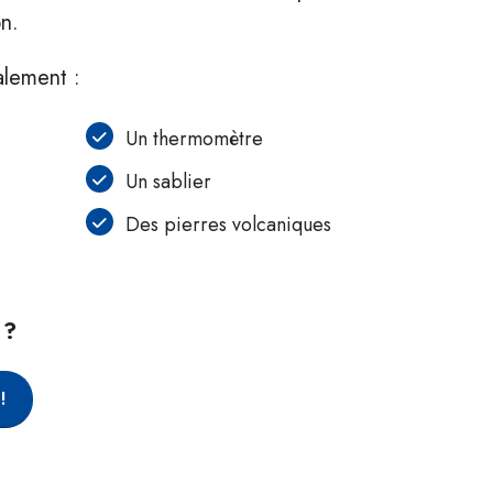
on.
alement :
Un thermomètre
Un sablier
Des pierres volcaniques
 ?
!